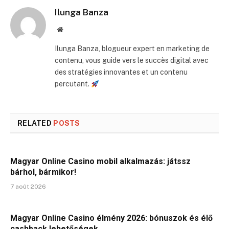
Ilunga Banza
Website
Ilunga Banza, blogueur expert en marketing de
contenu, vous guide vers le succès digital avec
des stratégies innovantes et un contenu
percutant.
RELATED
POSTS
Magyar Online Casino mobil alkalmazás: játssz
bárhol, bármikor!
7 août 2026
Magyar Online Casino élmény 2026: bónuszok és élő
cashback lehetőségek