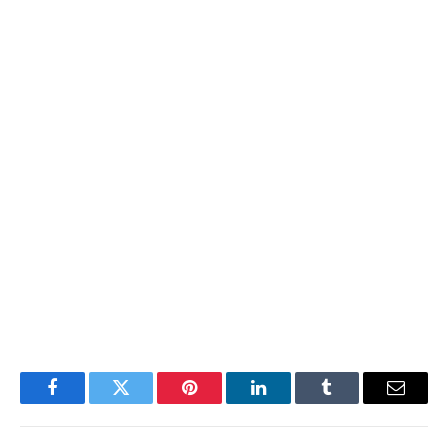
Facebook
Twitter
Pinterest
LinkedIn
Tumblr
Email