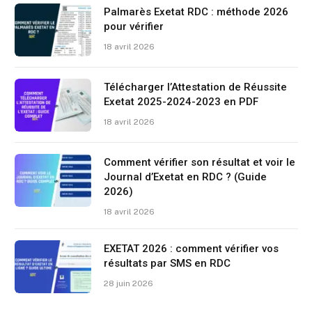
Palmarès Exetat RDC : méthode 2026
pour vérifier
18 avril 2026
Télécharger l’Attestation de Réussite
Exetat 2025-2024-2023 en PDF
18 avril 2026
Comment vérifier son résultat et voir le
Journal d’Exetat en RDC ? (Guide
2026)
18 avril 2026
EXETAT 2026 : comment vérifier vos
résultats par SMS en RDC
28 juin 2026