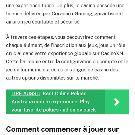
une expérience fluide. De plus, le casino possède une
licence délivrée par Curaçao eGaming, garantissant
ainsi un jeu équitable et sécurisé.
À travers ces étapes, vous découvrirez comment
chaque élément, de l’inscription aux jeux, joue un rôle
crucial dans votre expérience globale sur CasinoXN.
Cette harmonie entre la configuration du compte et le
jeu en lui-même est ce qui distingue ce casino des
autres options disponibles sur le marché.
LIRE AUSSI :
Best Online Pokies
Australia mobile experience: Play
your favorite pokies and enjoy quick
Comment commencer à jouer sur