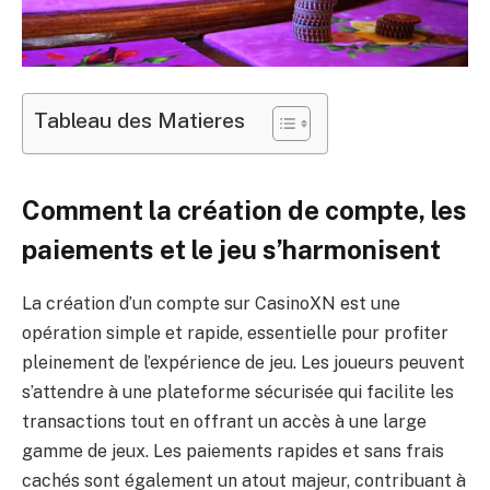
Tableau des Matieres
Comment la création de compte, les
paiements et le jeu s’harmonisent
La création d’un compte sur CasinoXN est une
opération simple et rapide, essentielle pour profiter
pleinement de l’expérience de jeu. Les joueurs peuvent
s’attendre à une plateforme sécurisée qui facilite les
transactions tout en offrant un accès à une large
gamme de jeux. Les paiements rapides et sans frais
cachés sont également un atout majeur, contribuant à