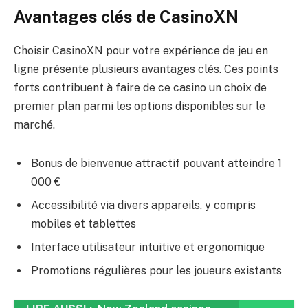
Avantages clés de CasinoXN
Choisir CasinoXN pour votre expérience de jeu en
ligne présente plusieurs avantages clés. Ces points
forts contribuent à faire de ce casino un choix de
premier plan parmi les options disponibles sur le
marché.
Bonus de bienvenue attractif pouvant atteindre 1
000 €
Accessibilité via divers appareils, y compris
mobiles et tablettes
Interface utilisateur intuitive et ergonomique
Promotions régulières pour les joueurs existants