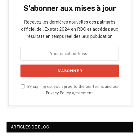
S'abonner aux mises à jour
Recevez les dernières nouvelles des palmarès
officiel de l'Exetat 2024 en RDC et accédez aux
résultats en temps réel dès leur publication
By signing up, you agree to the our terms and our
Privacy Policy
agreement.
ARTICLES DE BLOG