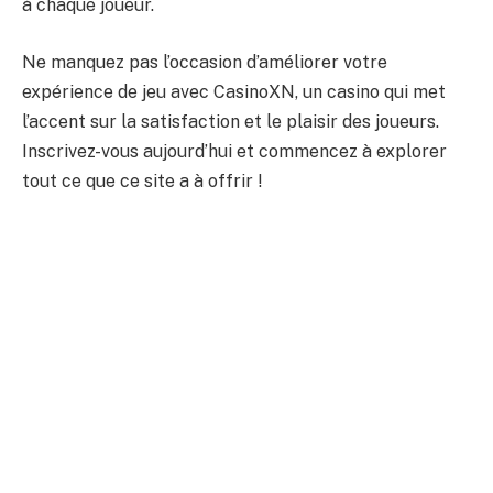
à chaque joueur.
Ne manquez pas l’occasion d’améliorer votre
expérience de jeu avec CasinoXN, un casino qui met
l’accent sur la satisfaction et le plaisir des joueurs.
Inscrivez-vous aujourd’hui et commencez à explorer
tout ce que ce site a à offrir !