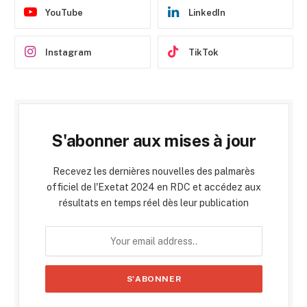
YouTube
LinkedIn
Instagram
TikTok
S'abonner aux mises à jour
Recevez les dernières nouvelles des palmarès
officiel de l'Exetat 2024 en RDC et accédez aux
résultats en temps réel dès leur publication