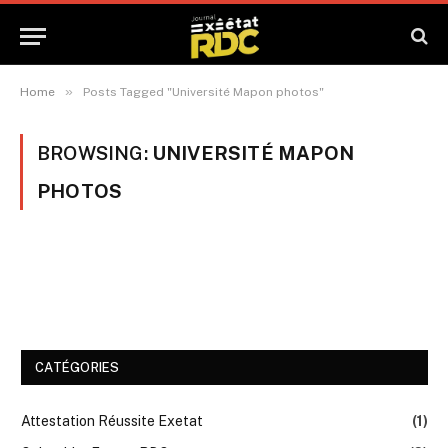
»
Home
Posts Tagged "Université Mapon photos"
BROWSING:
UNIVERSITÉ MAPON
PHOTOS
CATÉGORIES
Attestation Réussite Exetat
(1)