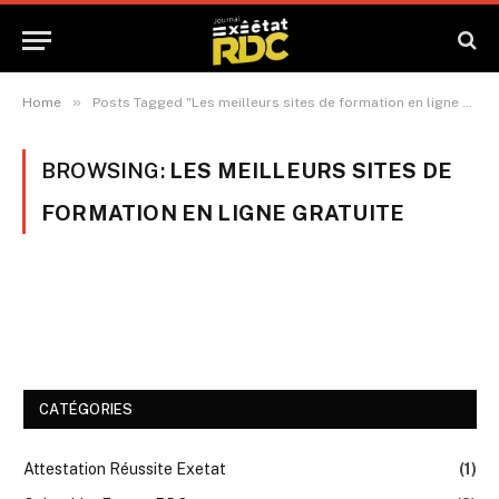
»
Home
Posts Tagged "Les meilleurs sites de formation en ligne gratuite"
BROWSING:
LES MEILLEURS SITES DE
FORMATION EN LIGNE GRATUITE
CATÉGORIES
Attestation Réussite Exetat
(1)