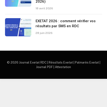
2026)
18 avril 2026
EXETAT 2026 : comment vérifier vos
résultats par SMS en RDC
28 juin 2026
© 2026 Journal Exetat RDC | Résultats Exetat | Palmarès Exetat |
Journal PDF | Attestation