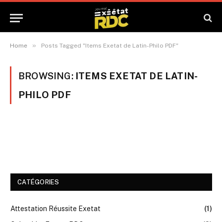
»
Home
Posts Tagged "Items Exetat de Latin-Philo PDF"
BROWSING:
ITEMS EXETAT DE LATIN-
PHILO PDF
CATÉGORIES
Attestation Réussite Exetat
(1)