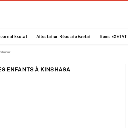
Journal Exetat
Attestation Réussite Exetat
Items EXETAT
nshasa"
ES ENFANTS À KINSHASA