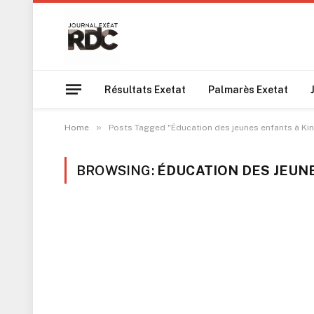
Résultats Exetat
Palmarès Exetat
»
Home
Posts Tagged "Éducation des jeunes enfants à Ki
BROWSING:
ÉDUCATION DES JEUN