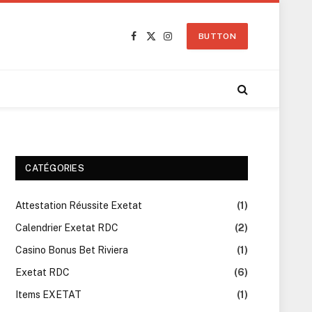
BUTTON
Facebook
X
Instagram
(Twitter)
CATÉGORIES
Attestation Réussite Exetat
(1)
Calendrier Exetat RDC
(2)
Casino Bonus Bet Riviera
(1)
Exetat RDC
(6)
Items EXETAT
(1)