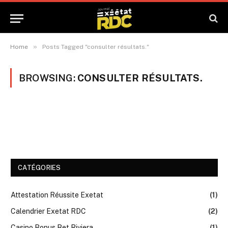
»
Home
Posts Tagged "consulter résultats."
BROWSING:
CONSULTER RÉSULTATS.
CATÉGORIES
Attestation Réussite Exetat
(1)
Calendrier Exetat RDC
(2)
Casino Bonus Bet Riviera
(1)