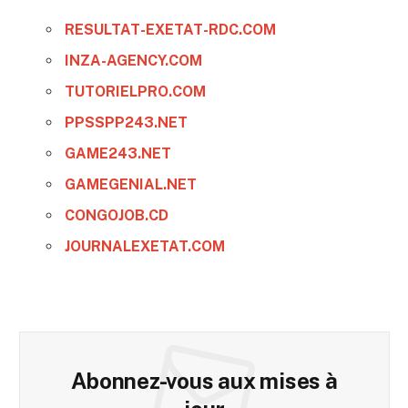
RESULTAT-EXETAT-RDC.COM
INZA-AGENCY.COM
TUTORIELPRO.COM
PPSSPP243.NET
GAME243.NET
GAMEGENIAL.NET
CONGOJOB.CD
JOURNALEXETAT.COM
Abonnez-vous aux mises à