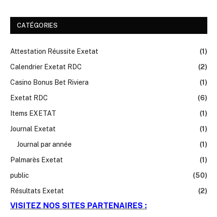
CATÉGORIES
Attestation Réussite Exetat
(1)
Calendrier Exetat RDC
(2)
Casino Bonus Bet Riviera
(1)
Exetat RDC
(6)
Items EXETAT
(1)
Journal Exetat
(1)
Journal par année
(1)
Palmarès Exetat
(1)
public
(50)
Résultats Exetat
(2)
VISITEZ NOS SITES PARTENAIRES :