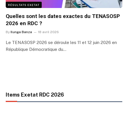
RÉSULTATS EXETAT
Quelles sont les dates exactes du TENASOSP
2026 en RDC ?
By
Ilunga Banza
18 avril 2026
Le TENASOSP 2026 se déroule les 11 et 12 juin 2026 en
République Démocratique du…
Items Exetat RDC 2026