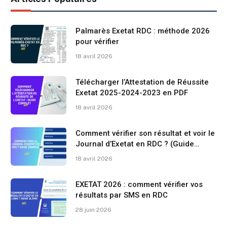
Palmarès Exetat RDC : méthode 2026
pour vérifier
18 avril 2026
Télécharger l’Attestation de Réussite
Exetat 2025-2024-2023 en PDF
18 avril 2026
Comment vérifier son résultat et voir le
Journal d’Exetat en RDC ? (Guide
2026)
18 avril 2026
EXETAT 2026 : comment vérifier vos
résultats par SMS en RDC
28 juin 2026