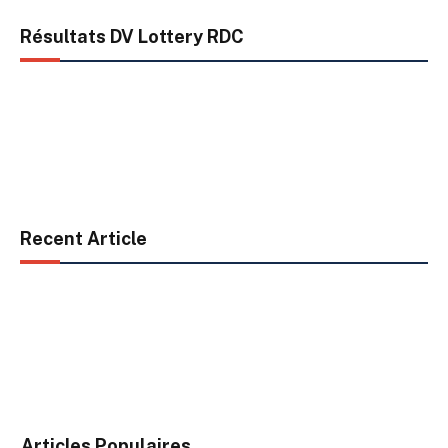
Résultats DV Lottery RDC
Recent Article
Articles Populaires